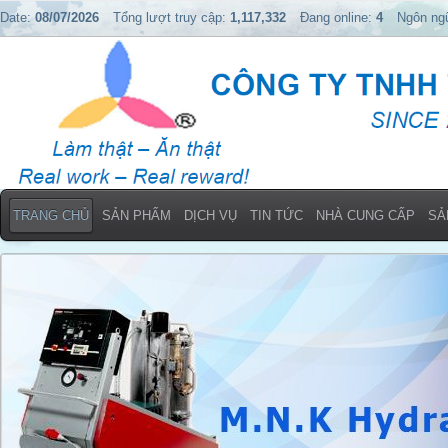
Date:
08/07/2026
Tổng lượt truy cập:
1,117,332
Đang online:
4
Ngôn ng
TRANG CHỦ
SẢN PHẨM
DỊCH VỤ
TIN TỨC
NHÀ CUNG CẤP
SẢ