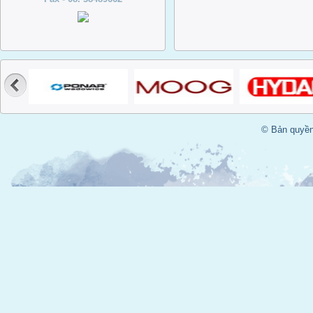
của nó là một sả
thoái hóa, hòa ta
chuyển đổi sang 
không hòa tan. Vì
về khả năng hòa 
bôi trơn là hiểu 
hình thành Varnis
trọng hơn là cơ ch
tách chúng ra khỏ
© Bản quyền
trơn. Tại điều kiệ
bình thường, dầu 
turbine bị ô-xi hóa
các phân tử điện
những điện cực đ
là khởi đầu cho v
thành chu kỳ Varn
dầu bôi trơn. Sau
thành, các hạt đi
Varnish này sẽ t
bám dính vào bề 
loại và trong thực