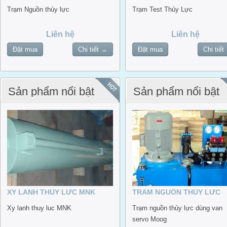
Trạm Nguồn thủy lực
Trạm Test Thủy Lực
Liên hệ
Liên hệ
Đặt mua
Chi tiết →
Đặt mua
Chi tiết
Sản phẩm nổi bật
Sản phẩm nổi bật
XY LANH THỦY LỰC MNK
TRẠM NGUỒN THỦY LỰC
DÙNG VAN SERVO MOOG
Xy lanh thuy luc MNK
Trạm nguồn thủy lực dùng van
servo Moog