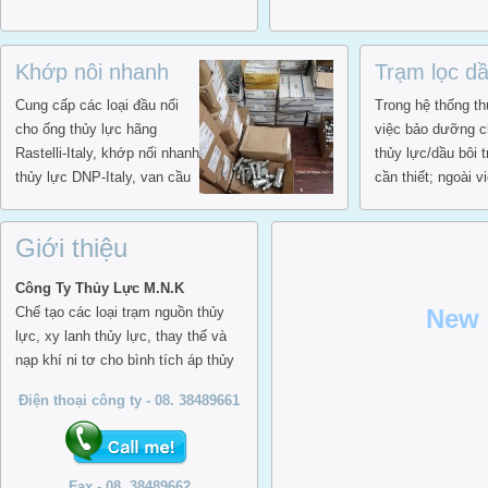
Khớp nôi nhanh
Trạm lọc d
thủy lực, đầu nối
Varnish
Cung cấp các loại đầu nối
Trong hệ thống th
thủy lực, kẹp ống
cho ống thủy lực hãng
việc bảo dưỡng c
thủy lực, nối bích
Rastelli-Italy, khớp nối nhanh
thủy lực/dầu bôi t
móng ngựa, van
thủy lực DNP-Italy, van cầu
cần thiết; ngoài v
cầu, dây test poit,
Gemels - Italy, máy bóp, cắt
nước, lọc cặn bẩ
bell housing
ống thủy lực hãng Uniflex -
thủy lực thì còn 
Giới thiệu
Germany
phần rất khó để lọ
khỏi dầu đó là V
Công Ty Thủy Lực M.N.K
Varnish thường đ
Chế tạo các loại trạm nguồn thủy
New 
nghĩa là lớp dầu 
lực, xy lanh thủy lực, thay thế và
mỏng, cứng, chứa
nạp khí ni tơ cho bình tích áp thủy
hữu cơ. Nó dễ d
lực, súc rửa đường ống thủy lực,
nhận biết bởi màu
Điện thoại công ty - 08. 38489661
dịch vụ bảo trì bảo dưỡng các hệ
bề mặt kim loại /t
thống thủy lực
và không dễ lau b
lau. Varnish bắt 
Fax - 08. 38489662