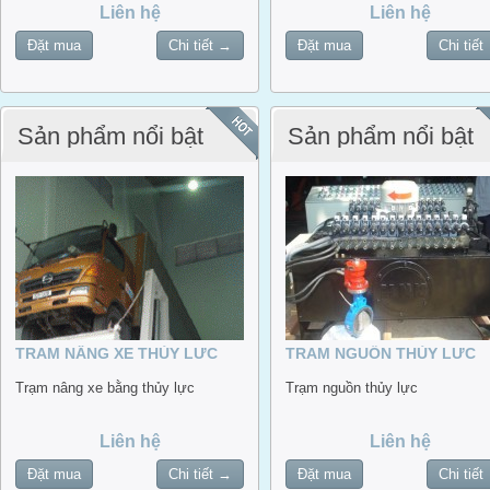
Liên hệ
Liên hệ
Đặt mua
Chi tiết →
Đặt mua
Chi tiết
Sản phẩm nổi bật
Sản phẩm nổi bật
TRẠM NÂNG XE THỦY LỰC
TRẠM NGUỒN THỦY LỰC
MNK
Trạm nâng xe bằng thủy lực
Trạm nguồn thủy lực
Liên hệ
Liên hệ
Đặt mua
Chi tiết →
Đặt mua
Chi tiết