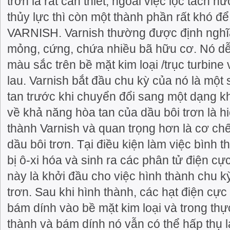
trơn là rất cần thiết; ngoài việc lọc tách 
thủy lực thì còn một thành phần rất khó để 
VARNISH. Varnish thường được định nghĩa
mỏng, cứng, chứa nhiều bã hữu cơ. Nó dễ
màu sắc trên bề mặt kim loại /trục turbine
lau. Varnish bắt đầu chu kỳ của nó là một
tan trước khi chuyển đổi sang một dạng kh
về khả năng hòa tan của dầu bôi trơn là 
thành Varnish và quan trọng hơn là cơ chế 
dầu bôi trơn. Tại điều kiện làm việc bình t
bị ô-xi hóa và sinh ra các phân tử điện cự
này là khởi đầu cho việc hình thành chu k
trơn. Sau khi hình thành, các hạt điện cực
bám dính vào bề mặt kim loại và trong thực
thành và bám dính nó vẫn có thể hấp thụ 