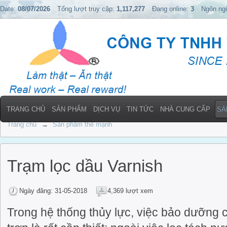
Date:
08/07/2026
Tổng lượt truy cập:
1,117,277
Đang online:
3
Ngôn ng
TRANG CHỦ
SẢN PHẨM
DỊCH VỤ
TIN TỨC
NHÀ CUNG CẤP
SẢ
Trang chủ
→
Sản phẩm thế mạnh
Trạm lọc dầu Varnish
Ngày đăng: 31-05-2018
4,369 lượt xem
Trong hệ thống thủy lực, việc bảo dưỡng c