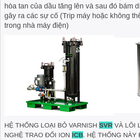
hòa tan của dầu tăng lên và sau đó bám dí
gây ra các sự cố (Trip máy hoặc không th
trong nhà máy điện)
HỆ THỐNG LOẠI BỎ VARNISH
SVR
VÀ LÕI
NGHỆ TRAO ĐỔI ION
ICB
. HỆ THỐNG NÀY