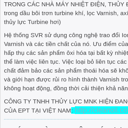
TRONG CÁC NHÀ MÁY NHIỆT ĐIỆN, THỦY ĐIỆ
trong dầu bôi trơn turbine khí, lọc Varnish, ax
thủy lực Turbine hơi)
Hệ thống SVR sử dụng công nghệ trao đổi Io
Varnish và các tiền chất của nó. Ưu điểm củ
hấp thụ các sản phẩm ôxi hóa tại bất kỳ nhiệ
thể làm việc liên tục. Việc loại bỏ liên tục cá
chất đảm bảo các sản phẩm thoái hóa sẽ khôn
và giới hạn được rủi ro hình thành Varnish tr
không hoạt động, đồng thời cải thiện khả năn
CÔNG TY TNHH THỦY LỰC MNK HIỆN ĐANG
http://cleanoil.c
CỦA EPT TẠI VIỆT NAM
: