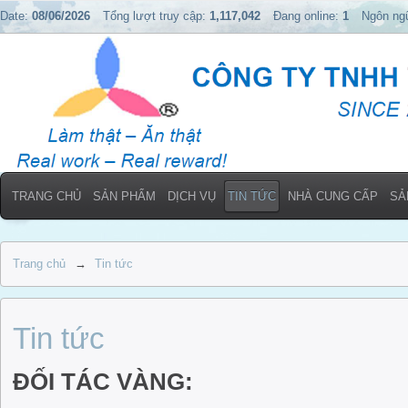
Date:
08/06/2026
Tổng lượt truy cập:
1,117,042
Đang online:
1
Ngôn ng
TRANG CHỦ
SẢN PHẨM
DỊCH VỤ
TIN TỨC
NHÀ CUNG CẤP
SẢ
Trang chủ
→
Tin tức
Tin tức
ĐỐI TÁC VÀNG: