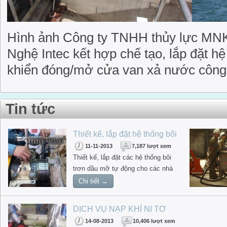
Hình ảnh Công ty TNHH thủy lực MNK
Nghệ Intec kết hợp chế tạo, lắp đặt hệ
khiển đóng/mở cửa van xả nước công tr
Tin tức
Thiết kế, lắp đặt hệ thống bôi
trơn dầu, mỡ tự động -
11-11-2013
7,187 lượt xem
Lincoln
Thiết kế, lắp đặt các hệ thống bôi
trơn dầu mỡ tự động cho các nhà
máy thép, nhà máy đường, nhà máy
Chi tiết →
bia rượu, nước ngọt, thực
phẩm...dùng thiết bị bôi trơn
DỊCH VỤ NẠP KHÍ NI TƠ
LINCOLN
BÌNH TÍCH ÁP THỦY LỰC
14-08-2013
10,406 lượt xem