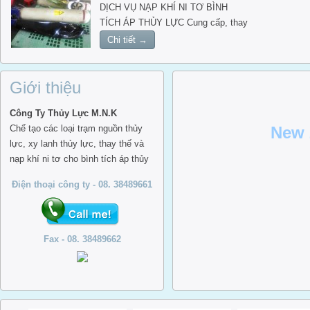
DỊCH VỤ NẠP KHÍ NI TƠ BÌNH
TÍCH ÁP THỦY LỰC Cung cấp, thay
ruột bình tích áp thủy lực, tăng áp
Chi tiết →
khí ni tơ bình tích áp đến 300 bar
Giới thiệu
Công Ty Thủy Lực M.N.K
Chế tạo các loại trạm nguồn thủy
New 
lực, xy lanh thủy lực, thay thế và
nạp khí ni tơ cho bình tích áp thủy
lực, súc rửa đường ống thủy lực,
Điện thoại công ty - 08. 38489661
dịch vụ bảo trì bảo dưỡng các hệ
thống thủy lực
Fax - 08. 38489662