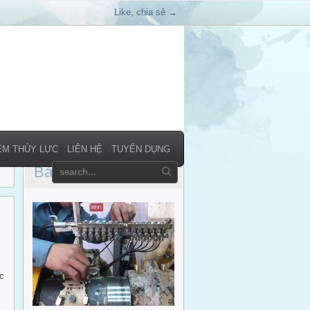
Like, chia sẻ →
ỀM THỦY LỰC
LIÊN HỆ
TUYỂN DỤNG
Bài viết liên quan
c