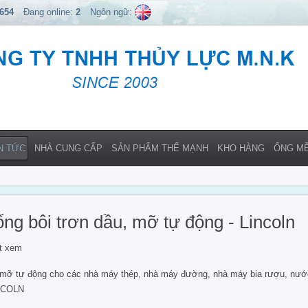
,654
Đang online:
2
Ngôn ngữ:
N TỨC
NHÀ CUNG CẤP
SẢN PHẨM THẾ MẠNH
KHO HÀNG
ỐNG M
hống bôi trơn dầu, mỡ tự động - Lincoln
t xem
dầu mỡ tự động cho các nhà máy thép, nhà máy đường, nhà máy bia rượu, nướ
INCOLN