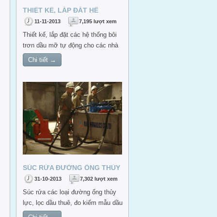
THIẾT KẾ, LẮP ĐẶT HỆ
THỐNG BÔI TRƠN DẦU, MỠ
11-11-2013
7,195 lượt xem
TỰ ĐỘNG - LINCOLN
Thiết kế, lắp đặt các hệ thống bôi
trơn dầu mỡ tự động cho các nhà
máy thép, nhà máy đường, nhà
Chi tiết →
máy bia rượu, nước ngọt, thực
phẩm...dùng thiết bị bôi trơn
LINCOLN
SÚC RỬA ĐƯỜNG ỐNG THỦY
LỰC
31-10-2013
7,302 lượt xem
Súc rửa các loại đường ống thủy
lực, lọc dầu thuê, đo kiểm mẫu dầu
thủy lực theo tiêu chuẩn NAS, ISO