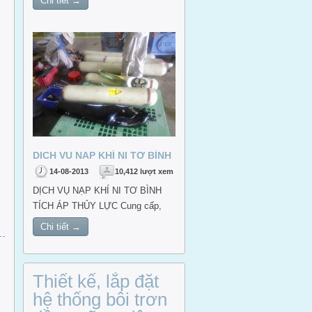
Chi tiết →
DỊCH VỤ NẠP KHÍ NI TƠ BÌNH
TÍCH ÁP THỦY LỰC
14-08-2013
10,412 lượt xem
DỊCH VỤ NẠP KHÍ NI TƠ BÌNH
TÍCH ÁP THỦY LỰC Cung cấp,
thay ruột bình tích áp thủy lực, tăng
Chi tiết →
áp khí ni tơ bình tích áp đến 300
bar
Thiết kế, lắp đặt
hệ thống bôi trơn