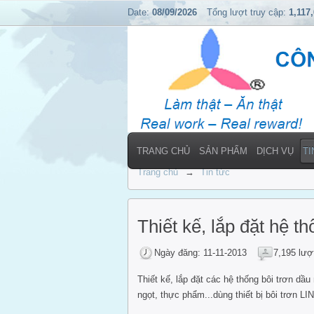
Date:
08/09/2026
Tổng lượt truy cập:
1,117
TRANG CHỦ
SẢN PHẨM
DỊCH VỤ
TI
Trang chủ
→
Tin tức
Thiết kế, lắp đặt hệ t
Ngày đăng: 11-11-2013
7,195 lượ
Thiết kế, lắp đặt các hệ thống bôi trơn 
ngọt, thực phẩm...dùng thiết bị bôi trơn L