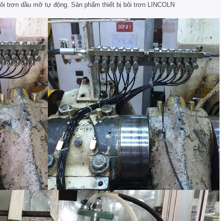
 bôi trơn dầu mỡ tự động. Sản phẩm thiết bị bôi trơn LINCOLN