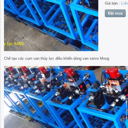
Giá bán :
Liê
Chế tạo các cụm van thủy lực điều khiển dùng van servo Moog