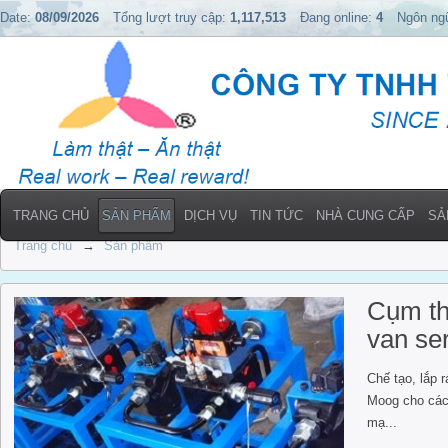
Date:
08/09/2026
Tổng lượt truy cập:
1,117,513
Đang online:
4
Ngôn ng
TRANG CHỦ
SẢN PHẨM
DỊCH VỤ
TIN TỨC
NHÀ CUNG CẤP
SẢ
Trang chủ
→
Sản phẩm
Cụm th
van se
Chế tạo, lắp 
Moog cho các 
mạ...