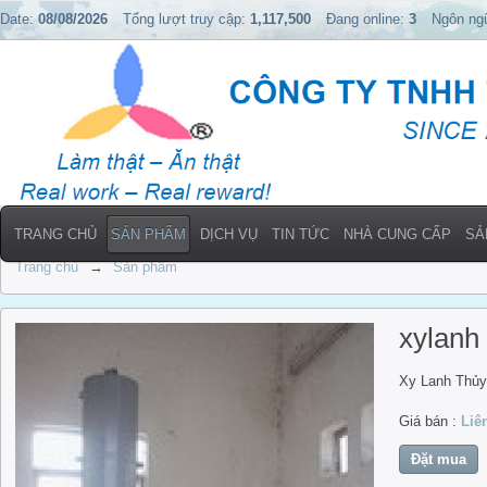
Date:
08/08/2026
Tổng lượt truy cập:
1,117,500
Đang online:
3
Ngôn ng
TRANG CHỦ
SẢN PHẨM
DỊCH VỤ
TIN TỨC
NHÀ CUNG CẤP
SẢ
Trang chủ
→
Sản phẩm
xylanh
Xy Lanh Thủ
Giá bán :
Liê