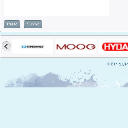
Reset
Submit
© Bản quyền