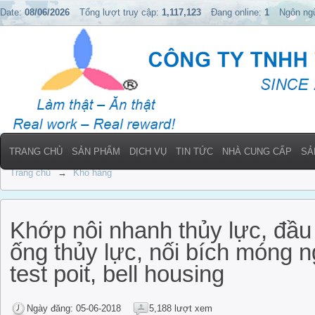
Date:
08/06/2026
Tổng lượt truy cập:
1,117,123
Đang online:
1
Ngôn ng
TRANG CHỦ
SẢN PHẨM
DỊCH VỤ
TIN TỨC
NHÀ CUNG CẤP
SẢ
Trang chủ
→
Kho hàng
Khớp nôi nhanh thủy lực, đầu 
ống thủy lực, nối bích móng 
test poit, bell housing
Ngày đăng: 05-06-2018
5,188 lượt xem