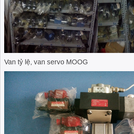
Van tỷ lệ, van servo MOOG