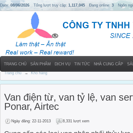
Date:
08/06/2026
Tổng lượt truy cập:
1,117,045
Đang online:
3
Ngôn ng
TRANG CHỦ
SẢN PHẨM
DỊCH VỤ
TIN TỨC
NHÀ CUNG CẤP
SẢ
Trang chủ
→
Kho hàng
Van điện từ, van tỷ lệ, van s
Ponar, Airtec
Ngày đăng: 22-11-2013
8,331 lượt xem