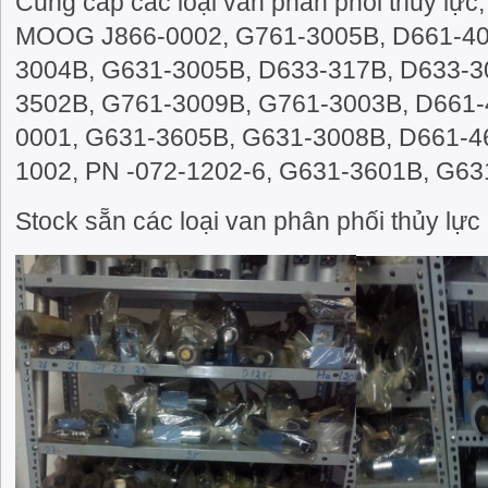
Cung cấp các loại van phân phối thủy lực, 
MOOG J866-0002, G761-3005B, D661-40
3004B, G631-3005B, D633-317B, D633-3
3502B, G761-3009B, G761-3003B, D661-
0001, G631-3605B, G631-3008B, D661-4
1002, PN -072-1202-6, G631-3601B, G63
Stock sẵn các loại van phân phối thủy lực