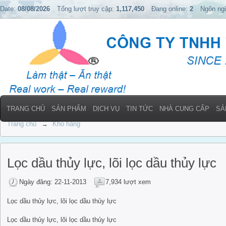
Date:
08/08/2026
Tổng lượt truy cập:
1,117,450
Đang online:
2
Ngôn ng
TRANG CHỦ
SẢN PHẨM
DỊCH VỤ
TIN TỨC
NHÀ CUNG CẤP
SẢ
Trang chủ
→
Kho hàng
Lọc dầu thủy lực, lõi lọc dầu thủy lực
Ngày đăng: 22-11-2013
7,934 lượt xem
Lọc dầu thủy lực, lõi lọc dầu thủy lực
Lọc dầu thủy lực, lõi lọc dầu thủy lực